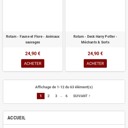
Rotam - Faune et Flore - Animaux
Rotam - Deck Harry Potter -
sauvages
Méchants & Sorts
24,90 €
24,90 €
ACHETER
ACHETER
Affichage de 1-12 du 63 élément(s)
…
1
2
3
6
navigate_next
SUIVANT
ACCUEIL