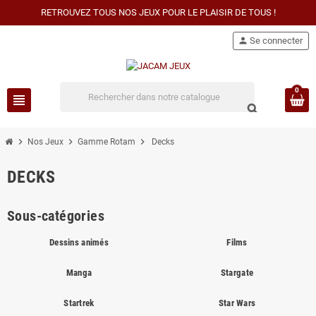
RETROUVEZ TOUS NOS JEUX POUR LE PLAISIR DE TOUS !
person
Se connecter
0
view_headline
search
chevron_right
chevron_right
chevron_right
Nos Jeux
Gamme Rotam
Decks
DECKS
Sous-catégories
Dessins animés
Films
Manga
Stargate
Startrek
Star Wars