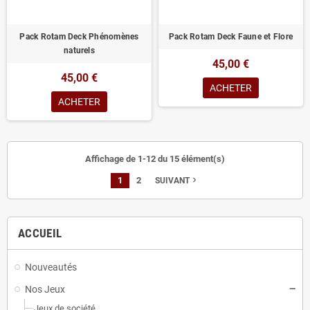
Pack Rotam Deck Phénomènes
Pack Rotam Deck Faune et Flore
naturels
45,00 €
45,00 €
ACHETER
ACHETER
Affichage de 1-12 du 15 élément(s)
1
2
navigate_next
SUIVANT
ACCUEIL
Nouveautés
Nos Jeux
Jeux de société