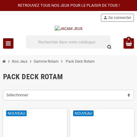
RETROUVEZ TOUS NOS JEUX POUR LE PLAISIR DE TOUS !
person
Se connecter
0
view_headline
search
chevron_right
chevron_right
chevron_right
Nos Jeux
Gamme Rotam
Pack Deck Rotam
PACK DECK ROTAM
Sélectionner
NOUVEAU
NOUVEAU