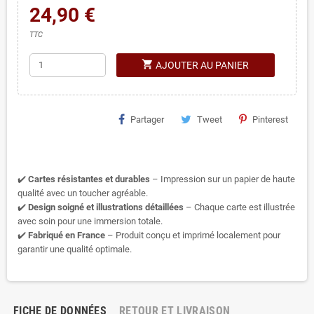
24,90 €
TTC
shopping_cart
AJOUTER AU PANIER
Partager
Tweet
Pinterest
✔️
Cartes résistantes et durables
– Impression sur un papier de haute
qualité avec un toucher agréable.
✔️
Design soigné et illustrations détaillées
– Chaque carte est illustrée
avec soin pour une immersion totale.
✔️
Fabriqué en France
– Produit conçu et imprimé localement pour
garantir une qualité optimale.
FICHE DE DONNÉES
RETOUR ET LIVRAISON