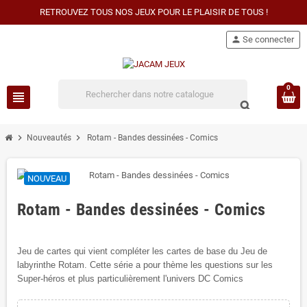
RETROUVEZ TOUS NOS JEUX POUR LE PLAISIR DE TOUS !
person
Se connecter
0
view_headline
search
chevron_right
chevron_right
Nouveautés
Rotam - Bandes dessinées - Comics
NOUVEAU
Rotam - Bandes dessinées - Comics
Jeu de cartes qui vient compléter les cartes de base du Jeu de
labyrinthe Rotam. Cette série a pour thème les questions sur les
Super-héros et plus particulièrement l'univers DC Comics