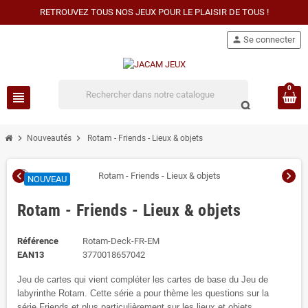
RETROUVEZ TOUS NOS JEUX POUR LE PLAISIR DE TOUS !
person
Se connecter
0
view_headline
search
chevron_right
chevron_right
Nouveautés
Rotam - Friends - Lieux & objets
chevron_left
chevron_right
NOUVEAU
Rotam - Friends - Lieux & objets
Référence
Rotam-Deck-FR-EM
EAN13
3770018657042
Jeu de cartes qui vient compléter les cartes de base du Jeu de
labyrinthe Rotam. Cette série a pour thème les questions sur la
série Friends et plus particulièrement sur les lieux et objets