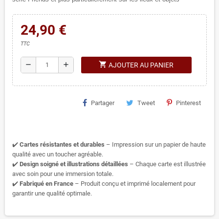
24,90 €
TTC
shopping_cart
remove
add
AJOUTER AU PANIER
Partager
Tweet
Pinterest
✔️
Cartes résistantes et durables
– Impression sur un papier de haute
qualité avec un toucher agréable.
✔️
Design soigné et illustrations détaillées
– Chaque carte est illustrée
avec soin pour une immersion totale.
✔️
Fabriqué en France
– Produit conçu et imprimé localement pour
garantir une qualité optimale.